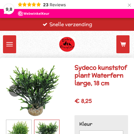
×
23
Reviews
9,8
Snelle verzending
Sydeco kunststof
plant Waterfern
large, 18 cm
€ 8,25
Kleur