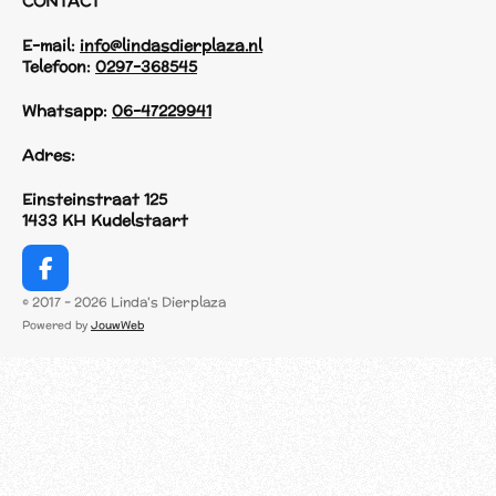
CONTACT
E-mail:
info@lindasdierplaza.nl
Telefoon:
0297-368545
Whatsapp:
06-47229941
Adres:
Einsteinstraat 125
1433 KH Kudelstaart
F
a
© 2017 - 2026 Linda's Dierplaza
c
Powered by
JouwWeb
e
b
o
o
k