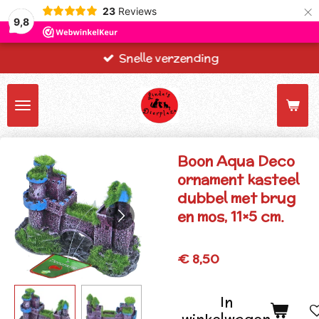
×
23
Reviews
9,8
Snelle verzending
Boon Aqua Deco
ornament kasteel
dubbel met brug
en mos, 11×5 cm.
€ 8,50
In
winkelwagen