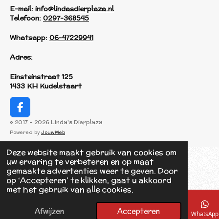
E-mail:
info@lindasdierplaza.nl
Telefoon:
0297-368545
Whatsapp:
06-47229941
Adres:
Einsteinstraat 125
1433 KH Kudelstaart
F
a
© 2017 - 2026 Linda's Dierplaza
c
Powered by
JouwWeb
e
b
Deze website maakt gebruik van cookies om
o
uw ervaring te verbeteren en op maat
o
gemaakte advertenties weer te geven. Door
k
op ‘Accepteren’ te klikken, gaat u akkoord
met het gebruik van alle cookies.
Afwijzen
Accepteren
E-mailadres
Telefoonnummer
Kaart
Facebook
WhatsApp