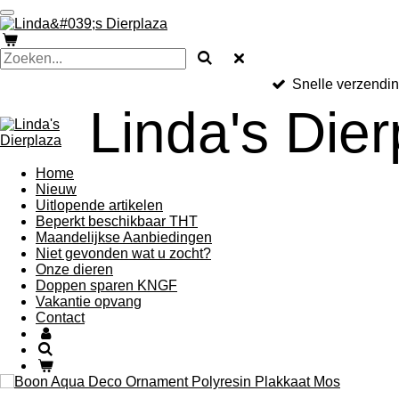
Ga
direct
naar
de
hoofdinhoud
Snelle verzendi
Linda's Dier
Home
Nieuw
Uitlopende artikelen
Beperkt beschikbaar THT
Maandelijkse Aanbiedingen
Niet gevonden wat u zocht?
Onze dieren
Doppen sparen KNGF
Vakantie opvang
Contact