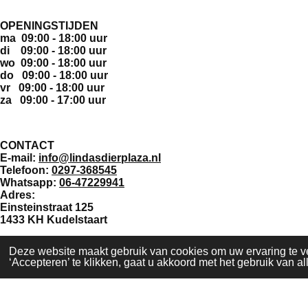
OPENINGSTIJDEN
ma 09:00 - 18:00 uur
di 09:00 - 18:00 uur
wo 09:00 - 18:00 uur
do 09:00 - 18:00 uur
vr 09:00 - 18:00 uur
za 09:00 - 17:00 uur
CONTACT
E-mail:
info@lindasdierplaza.nl
Telefoon:
0297-368545
Whatsapp:
06-47229941
Adres:
Einsteinstraat 125
1433 KH Kudelstaart
Deze website maakt gebruik van cookies om uw ervaring te v
F
‘Accepteren’ te klikken, gaat u akkoord met het gebruik van al
a
© 2017 - 2026 Linda's Dierplaza
c
e