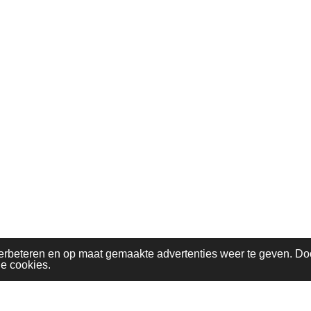
erbeteren en op maat gemaakte advertenties weer te geven. Do
le cookies.