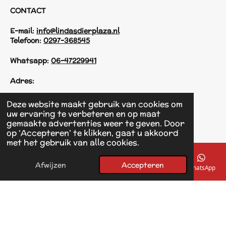
CONTACT
E-mail:
info@lindasdierplaza.nl
Telefoon:
0297-368545
Whatsapp:
06-47229941
Adres:
Einsteinstraat 125
Deze website maakt gebruik van cookies om
1433 KH Kudelstaart
uw ervaring te verbeteren en op maat
gemaakte advertenties weer te geven. Door
op ‘Accepteren’ te klikken, gaat u akkoord
F
met het gebruik van alle cookies.
a
© 2017 - 2026 Linda's Dierplaza
c
Powered by
JouwWeb
e
Afwijzen
Accepteren
E-mailadres
Telefoonnummer
Kaart
Facebook
WhatsApp
b
o
o
k