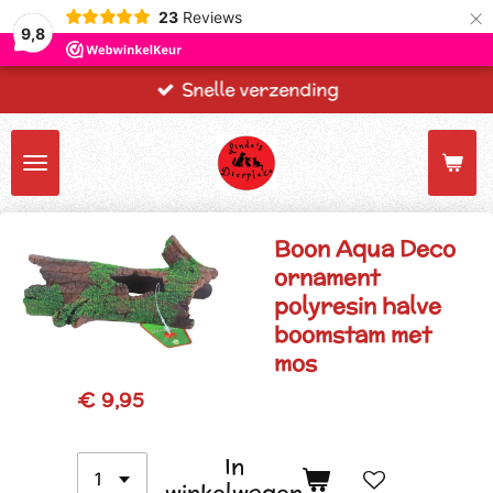
×
23
Reviews
9,8
Snelle verzending
Boon Aqua Deco
ornament
polyresin halve
boomstam met
mos
€ 9,95
In
winkelwagen