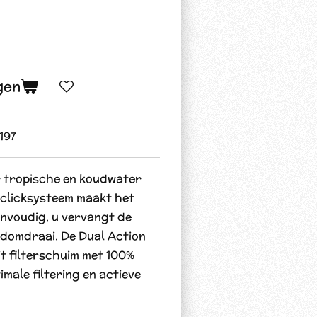
gen
197
r tropische en koudwater
 clicksysteem maakt het
eenvoudig, u vervangt de
ndomdraai. De Dual Action
it filterschuim met 100%
male filtering en actieve