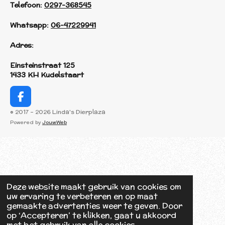
Telefoon:
0297-368545
Whatsapp:
06-47229941
Adres:
Einsteinstraat 125
1433 KH Kudelstaart
F
a
© 2017 - 2026 Linda's Dierplaza
c
Powered by
JouwWeb
e
b
o
o
k
Deze website maakt gebruik van cookies om
uw ervaring te verbeteren en op maat
gemaakte advertenties weer te geven. Door
op ‘Accepteren’ te klikken, gaat u akkoord
met het gebruik van alle cookies.