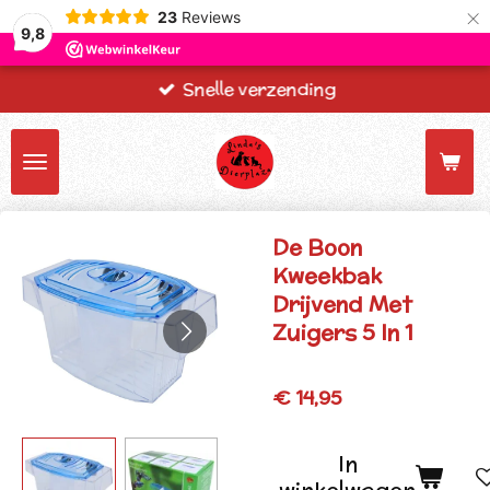
×
23
Reviews
9,8
Snelle verzending
De Boon
Kweekbak
Drijvend Met
Zuigers 5 In 1
€ 14,95
In
winkelwagen