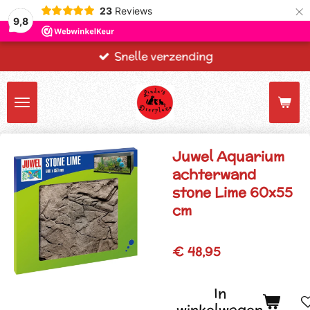
×
23
Reviews
9,8
Snelle verzending
Juwel Aquarium
achterwand
stone Lime 60x55
cm
€ 48,95
In
winkelwagen