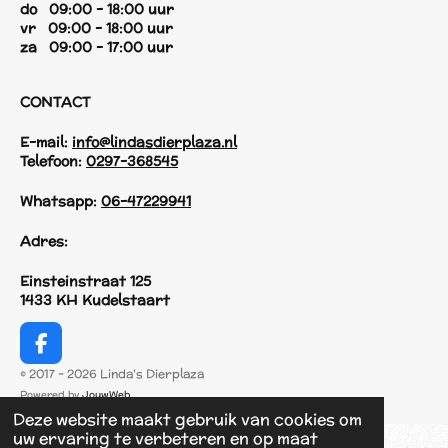
do 09:00 - 18:00 uur
vr 09:00 - 18:00 uur
za 09:00 - 17:00 uur
CONTACT
E-mail:
info@lindasdierplaza.nl
Telefoon:
0297-368545
Whatsapp:
06-47229941
Adres:
Einsteinstraat 125
1433 KH Kudelstaart
F
a
© 2017 - 2026 Linda's Dierplaza
c
Powered by
JouwWeb
e
Deze website maakt gebruik van cookies om
b
uw ervaring te verbeteren en op maat
o