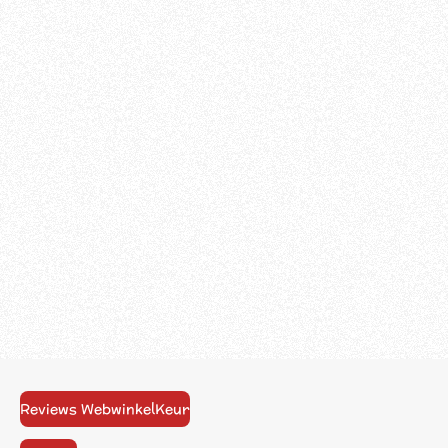
Reviews WebwinkelKeur