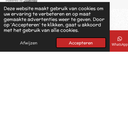
Powered by
JouwWeb
e
Deze website maakt gebruik van cookies om
b
uw ervaring te verbeteren en op maat
o
gemaakte advertenties weer te geven. Door
o
op ‘Accepteren’ te klikken, gaat u akkoord
k
met het gebruik van alle cookies.
Afwijzen
Accepteren
E-mailadres
Telefoonnummer
Kaart
Facebook
WhatsApp