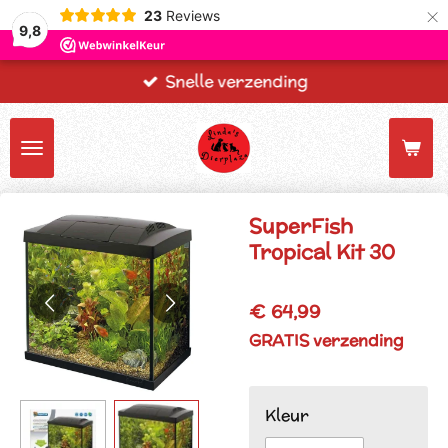
×
23
Reviews
9,8
Snelle verzending
SuperFish
Tropical Kit 30
€ 64,99
GRATIS verzending
Kleur