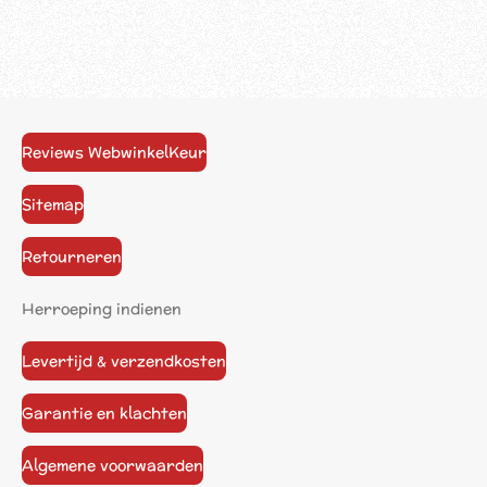
Reviews WebwinkelKeur
Sitemap
Retourneren
Herroeping indienen
Levertijd & verzendkosten
Garantie en klachten
Algemene voorwaarden