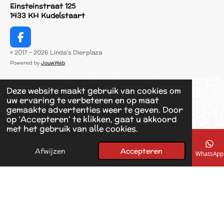
Einsteinstraat 125
1433 KH Kudelstaart
F
a
© 2017 - 2026 Linda's Dierplaza
c
Powered by
JouwWeb
e
b
o
Deze website maakt gebruik van cookies om
o
uw ervaring te verbeteren en op maat
k
gemaakte advertenties weer te geven. Door
op ‘Accepteren’ te klikken, gaat u akkoord
met het gebruik van alle cookies.
Afwijzen
Accepteren
E-mailadres
Telefoonnummer
Kaart
Facebook
WhatsApp