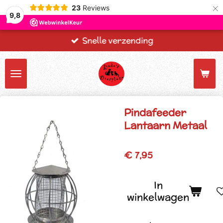
×
23
Reviews
9,8
Snelle verzending
Pindafeeder
Lantaarn Metaal
€ 7,95
In
winkelwagen