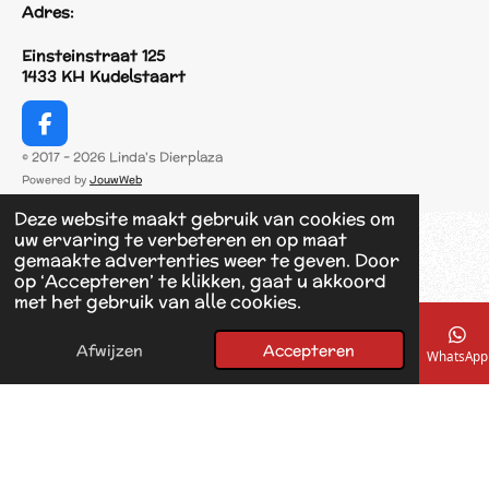
Adres:
Einsteinstraat 125
1433 KH Kudelstaart
F
a
© 2017 - 2026 Linda's Dierplaza
c
Powered by
JouwWeb
e
b
Deze website maakt gebruik van cookies om
o
uw ervaring te verbeteren en op maat
o
gemaakte advertenties weer te geven. Door
k
op ‘Accepteren’ te klikken, gaat u akkoord
met het gebruik van alle cookies.
Afwijzen
Accepteren
E-mailadres
Telefoonnummer
Kaart
Facebook
WhatsApp