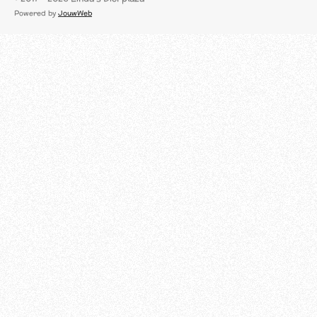
c
Powered by
JouwWeb
e
b
o
o
k