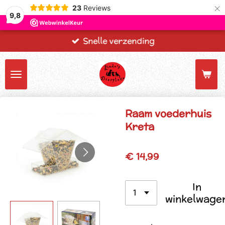
×
23
Reviews
9,8
Snelle verzending
Raam voederhuis
Kreta
€ 14,99
In
winkelwage