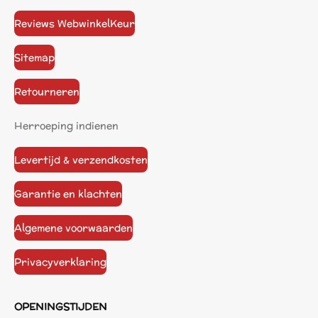
Reviews WebwinkelKeur
Sitemap
Retourneren
Herroeping indienen
Levertijd & verzendkosten
Garantie en klachten
Algemene voorwaarden
Privacyverklaring
OPENINGSTIJDEN