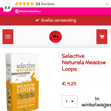
×
23
Reviews
9,8
Snelle verzending
Selective
Naturals Meadow
Loops
€ 4,25
In
winkelwage