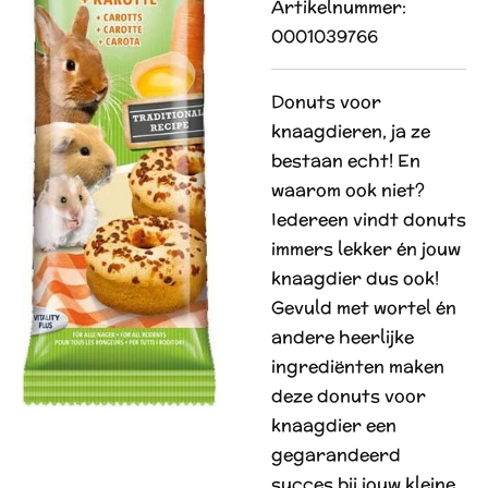
Artikelnummer:
0001039766
Donuts voor
knaagdieren, ja ze
bestaan echt! En
waarom ook niet?
Iedereen vindt donuts
immers lekker én jouw
knaagdier dus ook!
Gevuld met wortel én
andere heerlijke
ingrediënten maken
deze donuts voor
knaagdier een
gegarandeerd
succes bij jouw kleine,