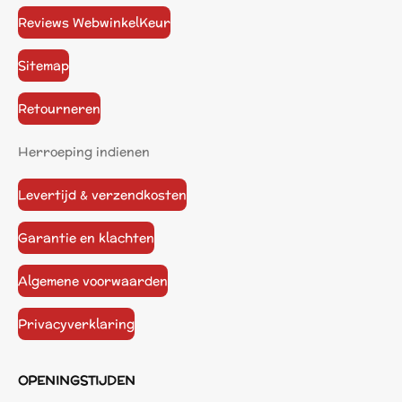
Reviews WebwinkelKeur
Sitemap
Retourneren
Herroeping indienen
Levertijd & verzendkosten
Garantie en klachten
Algemene voorwaarden
Privacyverklaring
OPENINGSTIJDEN