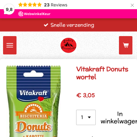
×
23
Reviews
9,8
Snelle verzending
Vitakraft Donuts
wortel
€ 3,05
In
winkelwage