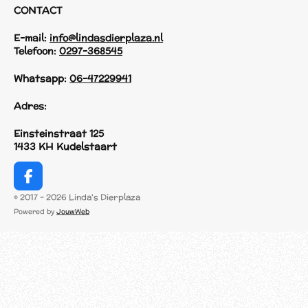
CONTACT
E-mail:
info@lindasdierplaza.nl
Telefoon:
0297-368545
Whatsapp:
06-47229941
Adres:
Einsteinstraat 125
1433 KH Kudelstaart
F
a
© 2017 - 2026 Linda's Dierplaza
c
Powered by
JouwWeb
e
b
o
o
k