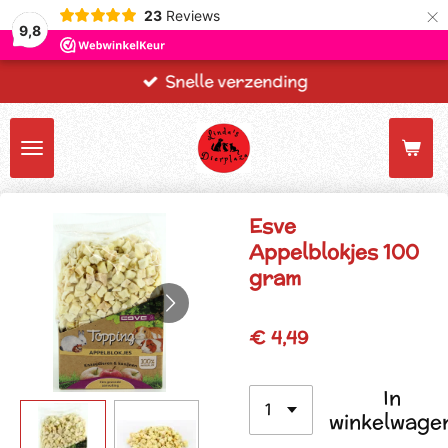
×
23
Reviews
9,8
Snelle verzending
Esve
Appelblokjes 100
gram
€ 4,49
In
winkelwage