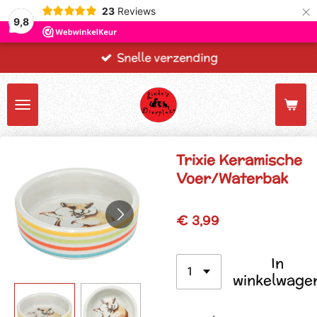
×
23
Reviews
9,8
Snelle verzending
Trixie Keramische
Voer/Waterbak
€ 3,99
In
winkelwage