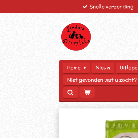
Snelle verzending
Ga
direct
naar
de
hoofdinhoud
Home
Nieuw
Uitlope
Niet gevonden wat u zocht?