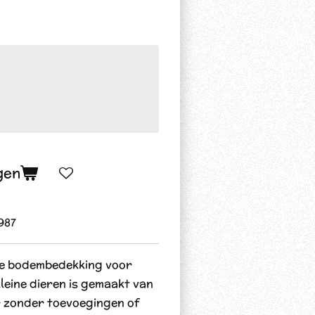
gen
987
e bodembedekking voor
leine dieren is gemaakt van
r zonder toevoegingen of