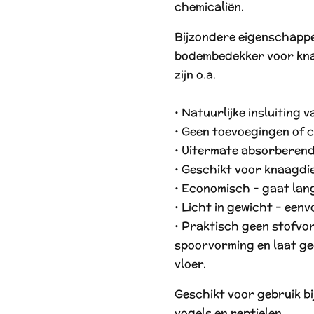
chemicaliën.
Bijzondere eigenschappe
bodembedekker voor knaa
zijn o.a.
• Natuurlijke insluiting v
• Geen toevoegingen of c
• Uitermate absorberend 
• Geschikt voor knaagdie
• Economisch – gaat lan
• Licht in gewicht – eenv
• Praktisch geen stofvo
spoorvorming en laat ge
vloer.
Geschikt voor gebruik bij
vogels en reptielen.