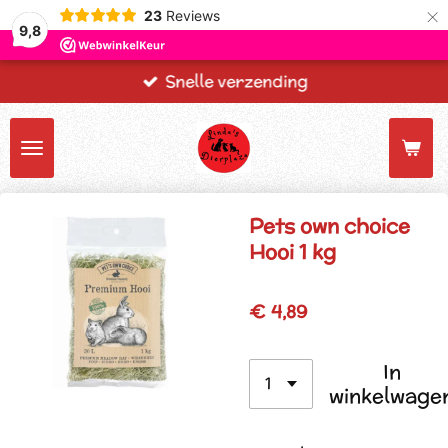
×
23
Reviews
9,8
Snelle verzending
Pets own choice
Hooi 1 kg
€ 4,89
In
winkelwage