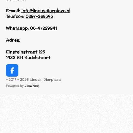
E-mail:
info@lindasdierplaza.nl
Telefoon:
0297-368545
Whatsapp:
06-47229941
Adres:
Einsteinstraat 125
1433 KH Kudelstaart
F
a
© 2017 - 2026 Linda's Dierplaza
c
Powered by
JouwWeb
e
b
o
o
k