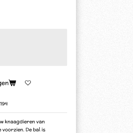
gen
194
uw knaagdieren van
 voorzien. De bal is