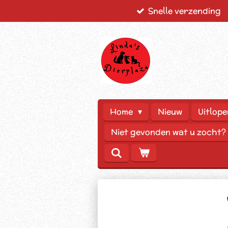
Snelle verzending
Ga
direct
naar
de
hoofdinhoud
Home
Nieuw
Uitlope
Niet gevonden wat u zocht?