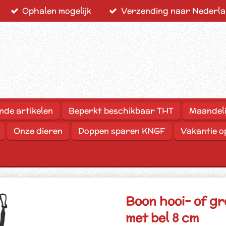
Ophalen mogelijk
Verzending naar Nederlan
nde artikelen
Beperkt beschikbaar THT
Maandeli
Onze dieren
Doppen sparen KNGF
Vakantie 
Boon hooi- of g
met bel 8 cm