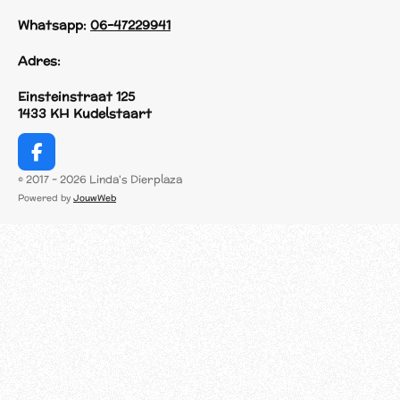
Whatsapp:
06-47229941
Adres:
Einsteinstraat 125
1433 KH Kudelstaart
F
a
© 2017 - 2026 Linda's Dierplaza
c
Powered by
JouwWeb
e
b
o
o
k