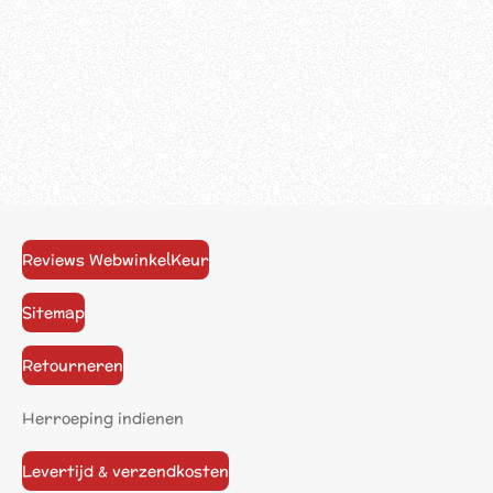
Reviews WebwinkelKeur
Sitemap
Retourneren
Herroeping indienen
Levertijd & verzendkosten