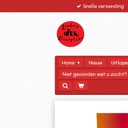
Snelle verzending
Ga
direct
naar
de
hoofdinhoud
Home
Nieuw
Uitlope
Niet gevonden wat u zocht?