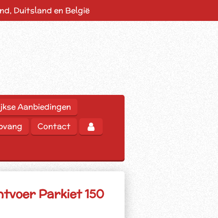
d, Duitsland en België
jkse Aanbiedingen
opvang
Contact
tvoer Parkiet 150