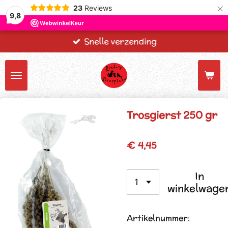
×
23
Reviews
9,8
Snelle verzending
Trosgierst 250 gr
€ 4,45
In
winkelwage
Artikelnummer: