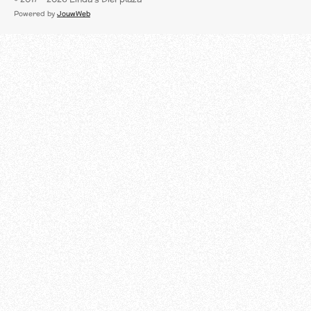
c
Powered by
JouwWeb
e
b
o
o
k