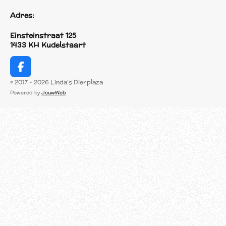
Adres:
Einsteinstraat 125
1433 KH Kudelstaart
F
a
© 2017 - 2026 Linda's Dierplaza
c
Powered by
JouwWeb
e
b
o
o
k