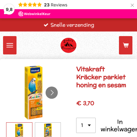
×
23
Reviews
9,8
Snelle verzending
Vitakraft
Kräcker parkiet
honing en sesam
€ 3,70
In
winkelwage