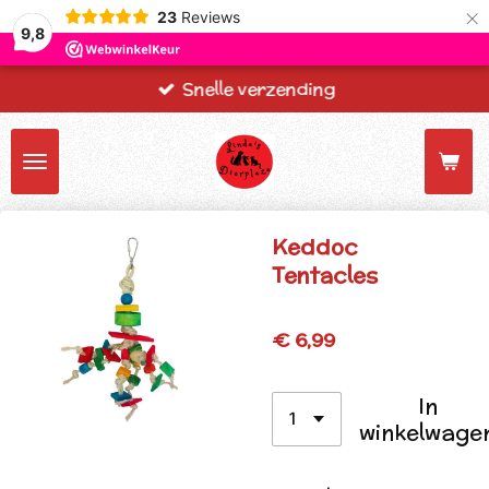
×
23
Reviews
9,8
Snelle verzending
Keddoc
Tentacles
€ 6,99
In
winkelwage