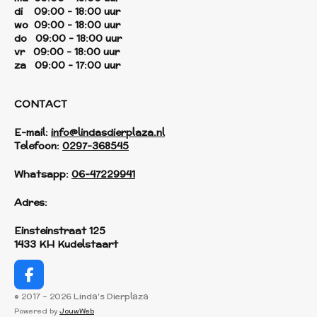
di 09:00 - 18:00 uur
wo 09:00 - 18:00 uur
do 09:00 - 18:00 uur
vr 09:00 - 18:00 uur
za 09:00 - 17:00 uur
CONTACT
E-mail:
info@lindasdierplaza.nl
Telefoon:
0297-368545
Whatsapp:
06-47229941
Adres:
Einsteinstraat 125
1433 KH Kudelstaart
F
a
© 2017 - 2026 Linda's Dierplaza
c
Powered by
JouwWeb