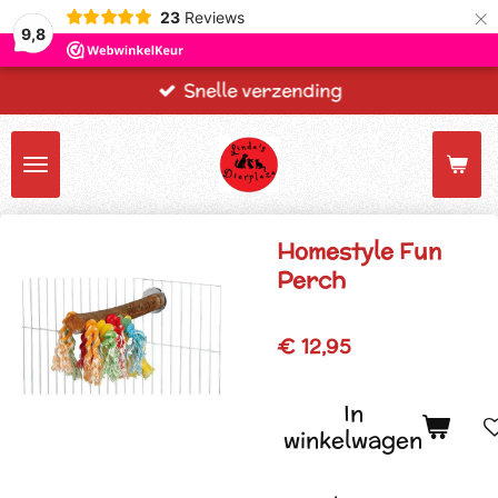
×
23
Reviews
9,8
Snelle verzending
Homestyle Fun
Perch
€ 12,95
In
winkelwagen