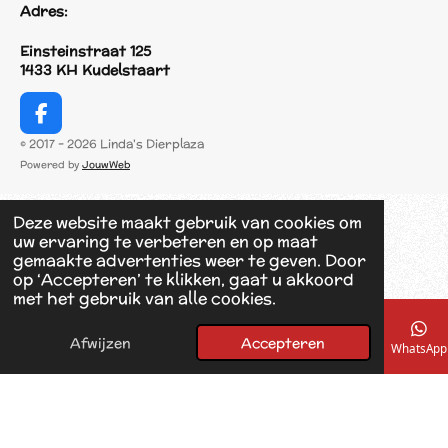
Adres:
Einsteinstraat 125
1433 KH Kudelstaart
F
a
© 2017 - 2026 Linda's Dierplaza
c
Powered by
JouwWeb
e
b
o
Deze website maakt gebruik van cookies om
o
uw ervaring te verbeteren en op maat
k
gemaakte advertenties weer te geven. Door
op ‘Accepteren’ te klikken, gaat u akkoord
met het gebruik van alle cookies.
Afwijzen
Accepteren
E-mailadres
Telefoonnummer
Kaart
Facebook
WhatsApp