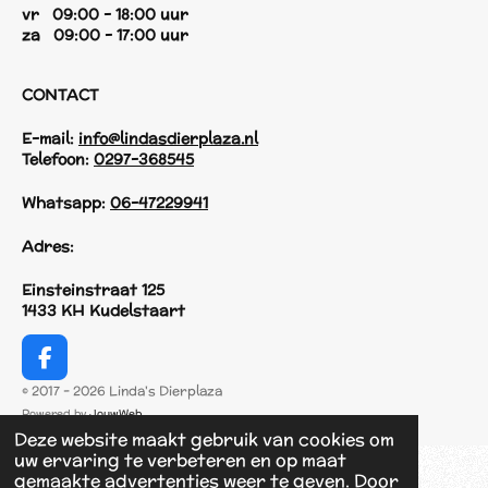
vr 09:00 - 18:00 uur
za 09:00 - 17:00 uur
CONTACT
E-mail:
info@lindasdierplaza.nl
Telefoon:
0297-368545
Whatsapp:
06-47229941
Adres:
Einsteinstraat 125
1433 KH Kudelstaart
F
a
© 2017 - 2026 Linda's Dierplaza
c
Powered by
JouwWeb
e
Deze website maakt gebruik van cookies om
b
uw ervaring te verbeteren en op maat
o
gemaakte advertenties weer te geven. Door