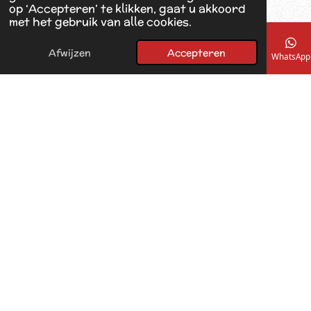
o
op ‘Accepteren’ te klikken, gaat u akkoord
k
met het gebruik van alle cookies.
Afwijzen
Accepteren
E-mailadres
Telefoonnummer
Kaart
Facebook
WhatsApp