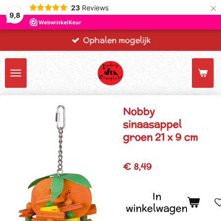
×
23
Reviews
9,8
Ophalen mogelijk
Nobby
sinaasappel
groen 21 x 9 cm
€ 8,49
In
winkelwagen