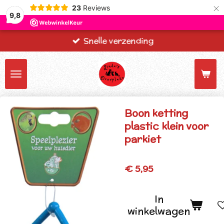
×
23
Reviews
9,8
Snelle verzending
Boon ketting
plastic klein voor
parkiet
€ 5,95
In
winkelwagen