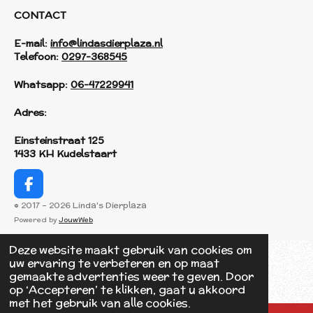
CONTACT
E-mail:
info@lindasdierplaza.nl
Telefoon:
0297-368545
Whatsapp:
06-47229941
Adres:
Einsteinstraat 125
1433 KH Kudelstaart
F
a
© 2017 - 2026 Linda's Dierplaza
c
Powered by
JouwWeb
e
b
Deze website maakt gebruik van cookies om
o
uw ervaring te verbeteren en op maat
o
gemaakte advertenties weer te geven. Door
k
op ‘Accepteren’ te klikken, gaat u akkoord
met het gebruik van alle cookies.