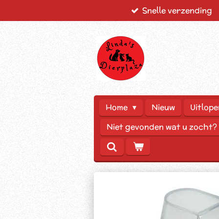
Snelle verzending
Ga
direct
naar
de
hoofdinhoud
Home
Nieuw
Uitlope
Niet gevonden wat u zocht?