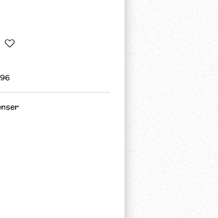
796
enser