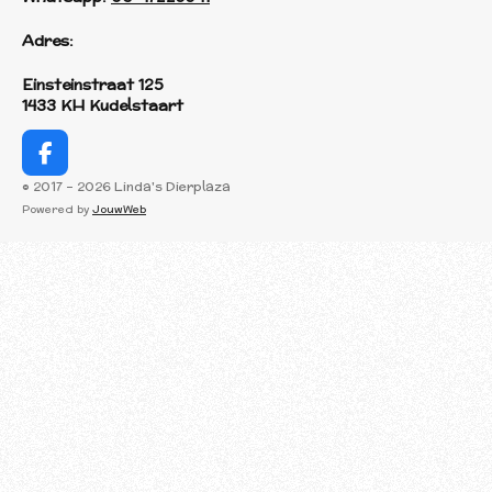
Adres:
Einsteinstraat 125
1433 KH Kudelstaart
F
a
© 2017 - 2026 Linda's Dierplaza
c
Powered by
JouwWeb
e
b
o
o
k