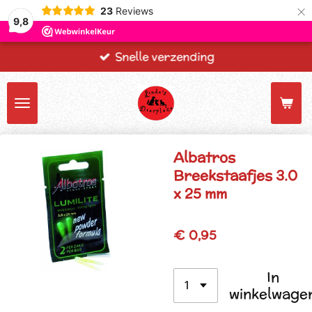
×
23
Reviews
9,8
Snelle verzending
Albatros
Breekstaafjes 3.0
x 25 mm
€ 0,95
In
winkelwage