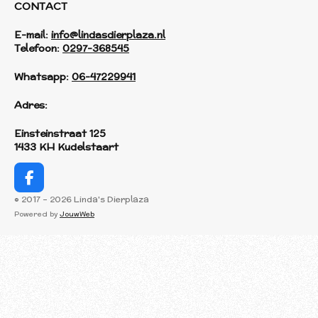
CONTACT
E-mail:
info@lindasdierplaza.nl
Telefoon:
0297-368545
Whatsapp:
06-47229941
Adres:
Einsteinstraat 125
1433 KH Kudelstaart
F
a
© 2017 - 2026 Linda's Dierplaza
c
Powered by
JouwWeb
e
b
o
o
k