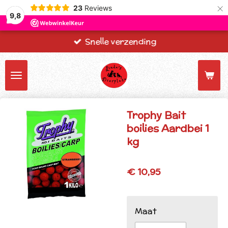
×
23
Reviews
9,8
Snelle verzending
Trophy Bait
boilies Aardbei 1
kg
€ 10,95
Maat