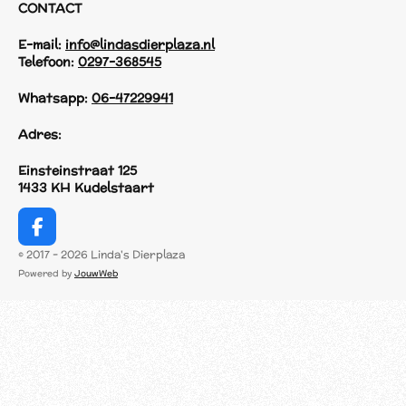
CONTACT
E-mail:
info@lindasdierplaza.nl
Telefoon:
0297-368545
Whatsapp:
06-47229941
Adres:
Einsteinstraat 125
1433 KH Kudelstaart
F
a
© 2017 - 2026 Linda's Dierplaza
c
Powered by
JouwWeb
e
b
o
o
k