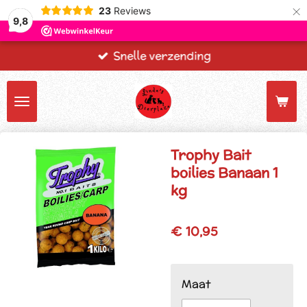
×
23
Reviews
9,8
Snelle verzending
Trophy Bait
boilies Banaan 1
kg
€ 10,95
Maat