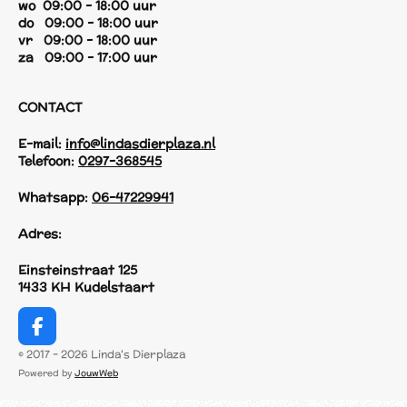
wo 09:00 - 18:00 uur
do 09:00 - 18:00 uur
vr 09:00 - 18:00 uur
za 09:00 - 17:00 uur
CONTACT
E-mail:
info@lindasdierplaza.nl
Telefoon:
0297-368545
Whatsapp:
06-47229941
Adres:
Einsteinstraat 125
1433 KH Kudelstaart
F
a
© 2017 - 2026 Linda's Dierplaza
c
Powered by
JouwWeb
e
b