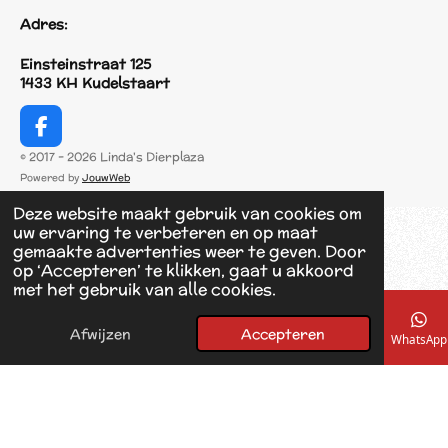
Adres:
Einsteinstraat 125
1433 KH Kudelstaart
F
a
© 2017 - 2026 Linda's Dierplaza
c
Powered by
JouwWeb
e
b
Deze website maakt gebruik van cookies om
o
uw ervaring te verbeteren en op maat
o
gemaakte advertenties weer te geven. Door
k
op ‘Accepteren’ te klikken, gaat u akkoord
met het gebruik van alle cookies.
Afwijzen
Accepteren
E-mailadres
Telefoonnummer
Kaart
Facebook
WhatsApp