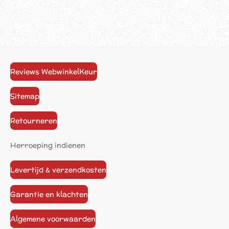
Reviews WebwinkelKeur
Sitemap
Retourneren
Herroeping indienen
Levertijd & verzendkosten
Garantie en klachten
Algemene voorwaarden