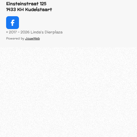
Einsteinstraat 125
1433 KH Kudelstaart
F
a
© 2017 - 2026 Linda's Dierplaza
c
Powered by
JouwWeb
e
b
o
o
k