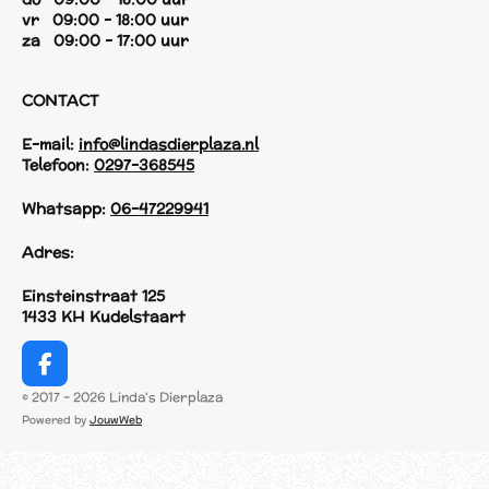
vr 09:00 - 18:00 uur
za 09:00 - 17:00 uur
CONTACT
E-mail:
info@lindasdierplaza.nl
Telefoon:
0297-368545
Whatsapp:
06-47229941
Adres:
Einsteinstraat 125
1433 KH Kudelstaart
F
a
© 2017 - 2026 Linda's Dierplaza
c
Powered by
JouwWeb
e
b
o