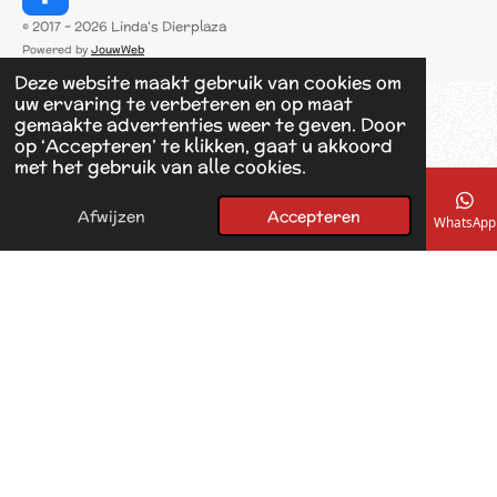
F
a
© 2017 - 2026 Linda's Dierplaza
c
Powered by
JouwWeb
e
Deze website maakt gebruik van cookies om
b
uw ervaring te verbeteren en op maat
o
gemaakte advertenties weer te geven. Door
o
op ‘Accepteren’ te klikken, gaat u akkoord
k
met het gebruik van alle cookies.
Afwijzen
Accepteren
E-mailadres
Telefoonnummer
Kaart
Facebook
WhatsApp