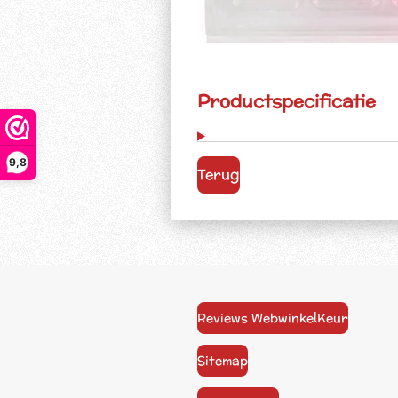
Productspecificatie
9,8
Terug
Reviews WebwinkelKeur
Sitemap