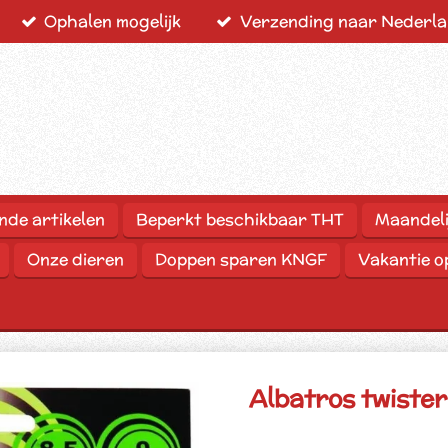
Ophalen mogelijk
Verzending naar Nederlan
nde artikelen
Beperkt beschikbaar THT
Maandeli
Onze dieren
Doppen sparen KNGF
Vakantie 
Albatros twister