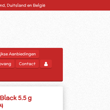
d, Duitsland en België
jkse Aanbiedingen
opvang
Contact
Black 5.5 g
 4