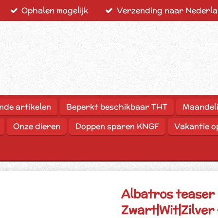
Ophalen mogelijk
Verzending naar Nederlan
nde artikelen
Beperkt beschikbaar THT
Maandeli
Onze dieren
Doppen sparen KNGF
Vakantie 
Albatros teaser 
Zwart|Wit|Zilver