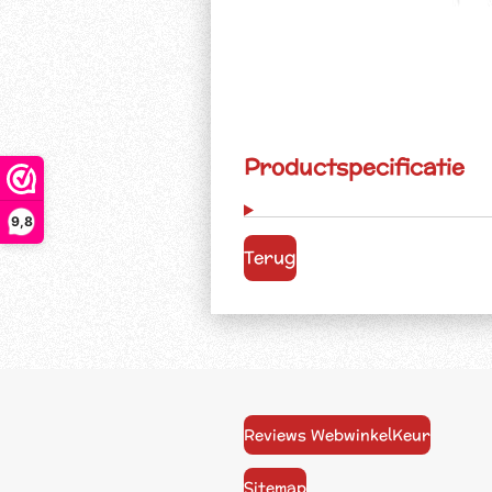
Productspecificatie
9,8
Terug
Reviews WebwinkelKeur
Sitemap