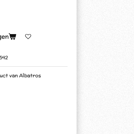
gen
542
duct van Albatros