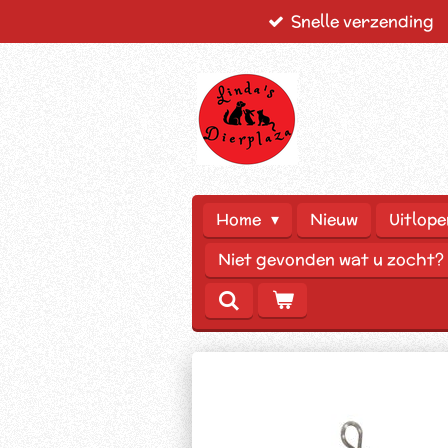
Snelle verzending
Ga
direct
naar
de
hoofdinhoud
Home
Nieuw
Uitlope
Niet gevonden wat u zocht?