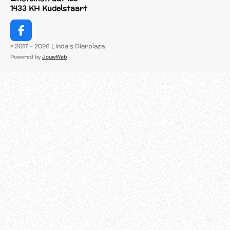
1433 KH Kudelstaart
F
a
© 2017 - 2026 Linda's Dierplaza
c
Powered by
JouwWeb
e
b
o
o
k