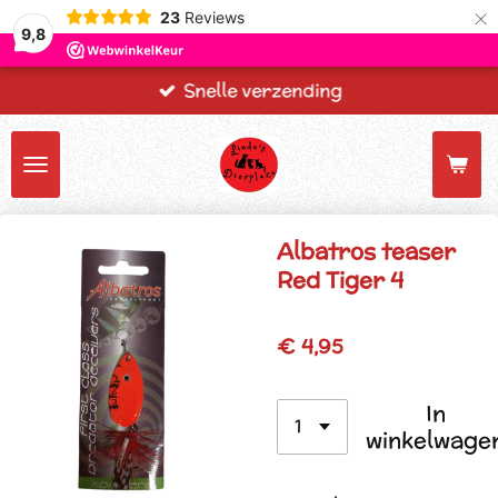
×
23
Reviews
9,8
Snelle verzending
Albatros teaser
Red Tiger 4
€ 4,95
In
winkelwage