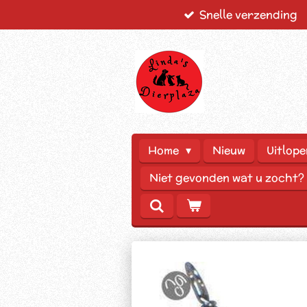
Snelle verzending
Ga
direct
naar
de
hoofdinhoud
Home
Nieuw
Uitlope
Niet gevonden wat u zocht?