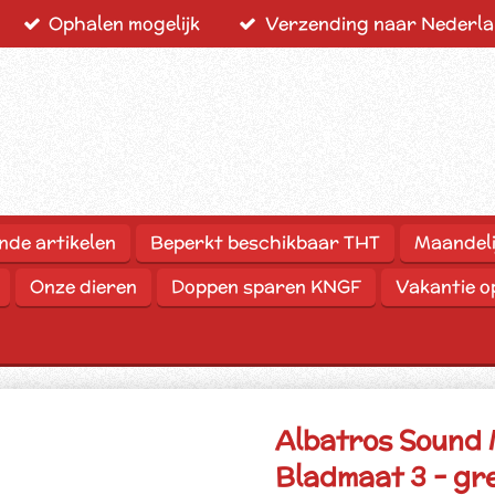
Ophalen mogelijk
Verzending naar Nederlan
nde artikelen
Beperkt beschikbaar THT
Maandeli
Onze dieren
Doppen sparen KNGF
Vakantie 
Albatros Sound 
Bladmaat 3 - gr