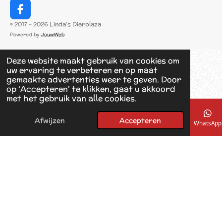
F
a
© 2017 - 2026 Linda's Dierplaza
c
Powered by
JouwWeb
e
b
o
Deze website maakt gebruik van cookies om
o
uw ervaring te verbeteren en op maat
k
gemaakte advertenties weer te geven. Door
op ‘Accepteren’ te klikken, gaat u akkoord
met het gebruik van alle cookies.
Afwijzen
Accepteren
E-mailadres
Telefoonnummer
Kaart
Facebook
WhatsApp