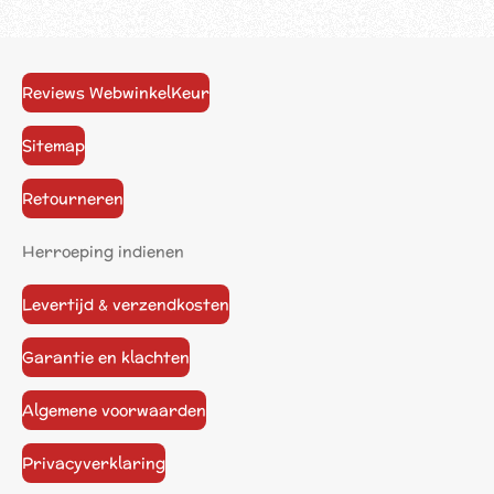
Reviews WebwinkelKeur
Sitemap
Retourneren
Herroeping indienen
Levertijd & verzendkosten
Garantie en klachten
Algemene voorwaarden
Privacyverklaring