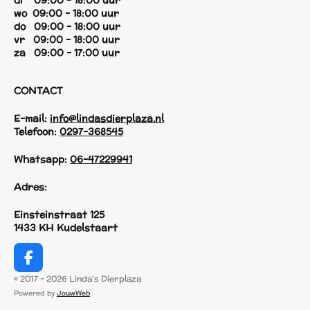
di 09:00 - 18:00 uur
wo 09:00 - 18:00 uur
do 09:00 - 18:00 uur
vr 09:00 - 18:00 uur
za 09:00 - 17:00 uur
CONTACT
E-mail:
info@lindasdierplaza.nl
Telefoon:
0297-368545
Whatsapp:
06-47229941
Adres:
Einsteinstraat 125
1433 KH Kudelstaart
F
a
© 2017 - 2026 Linda's Dierplaza
c
Powered by
JouwWeb
e