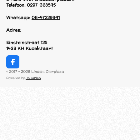
Telefoon:
0297-368545
Whatsapp:
06-47229941
Adres:
Einsteinstraat 125
1433 KH Kudelstaart
F
a
© 2017 - 2026 Linda's Dierplaza
c
Powered by
JouwWeb
e
b
o
o
k