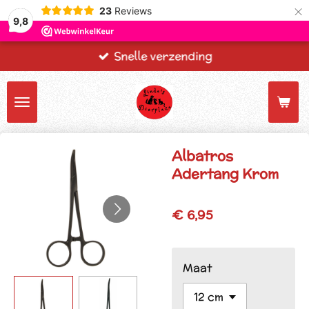
×
23
Reviews
9,8
Snelle verzending
Albatros
Adertang Krom
€ 6,95
Maat