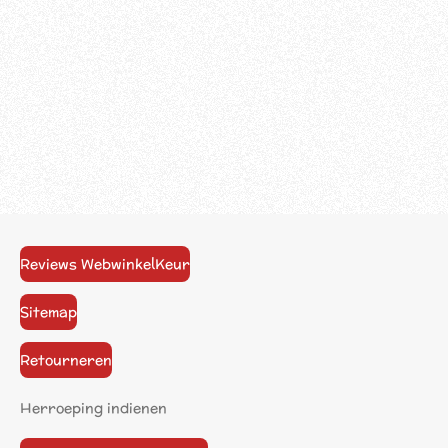
Reviews WebwinkelKeur
Sitemap
Retourneren
Herroeping indienen