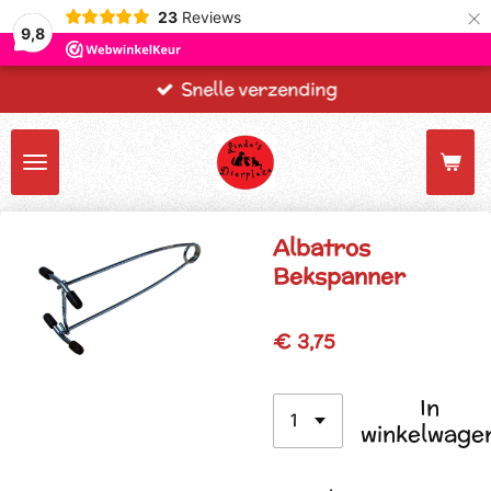
×
23
Reviews
9,8
Snelle verzending
Albatros
Bekspanner
€ 3,75
In
winkelwage