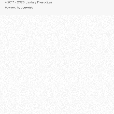
a
© 2017 - 2026 Linda's Dierplaza
c
Powered by
JouwWeb
e
b
o
o
k