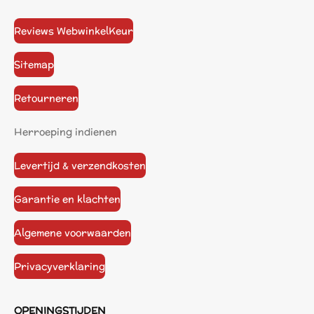
Reviews WebwinkelKeur
Sitemap
Retourneren
Herroeping indienen
Levertijd & verzendkosten
Garantie en klachten
Algemene voorwaarden
Privacyverklaring
OPENINGSTIJDEN