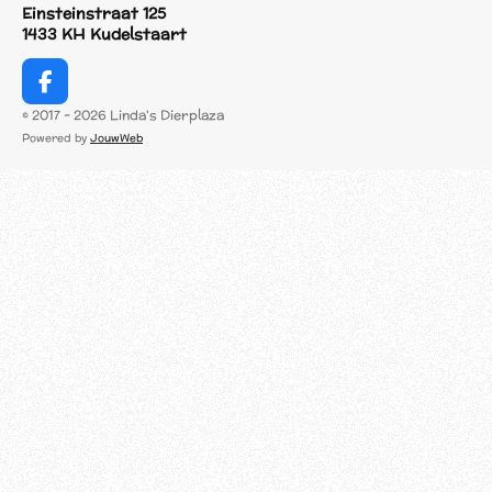
Einsteinstraat 125
1433 KH Kudelstaart
F
a
© 2017 - 2026 Linda's Dierplaza
c
Powered by
JouwWeb
e
b
o
o
k