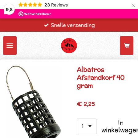
×
23
Reviews
9,8
Snelle verzending
Albatros
Afstandkorf 40
gram
€ 2,25
In
winkelwage