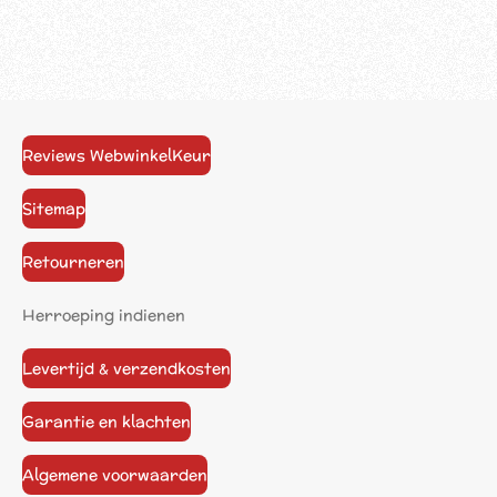
Reviews WebwinkelKeur
Sitemap
Retourneren
Herroeping indienen
Levertijd & verzendkosten
Garantie en klachten
Algemene voorwaarden