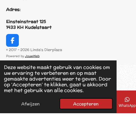
Adres:
Einsteinstraat 125
1433 KH Kudelstaart
F
a
© 2017 - 2026 Linda's Dierplaza
c
Powered by
JouwWeb
e
b
Deze website maakt gebruik van cookies om
o
uw ervaring te verbeteren en op maat
o
gemaakte advertenties weer te geven. Door
k
op ‘Accepteren’ te klikken, gaat u akkoord
met het gebruik van alle cookies.
Afwijzen
Accepteren
E-mailadres
Telefoonnummer
Kaart
Facebook
WhatsApp