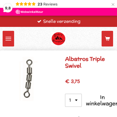
×
23
Reviews
9,8
Snelle verzending
Albatros Triple
Swivel
€ 3,75
In
winkelwage