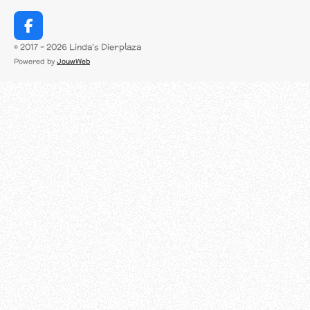
F
a
© 2017 - 2026 Linda's Dierplaza
c
Powered by
JouwWeb
e
b
o
o
k