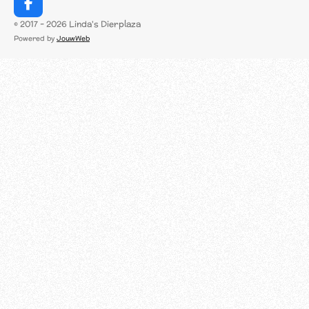
F
a
© 2017 - 2026 Linda's Dierplaza
c
Powered by
JouwWeb
e
b
o
o
k