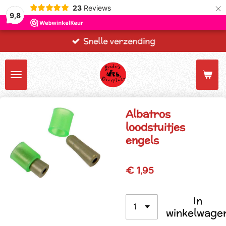
×
23
Reviews
9,8
Snelle verzending
Albatros
loodstuitjes
engels
€ 1,95
In
winkelwage