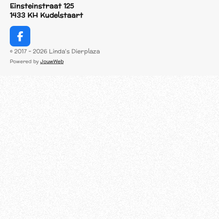
Einsteinstraat 125
1433 KH Kudelstaart
F
a
© 2017 - 2026 Linda's Dierplaza
c
Powered by
JouwWeb
e
b
o
o
k