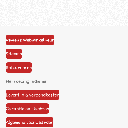
Reviews WebwinkelKeur
Sitemap
Retourneren
Herroeping indienen
Levertijd & verzendkosten
Garantie en klachten
Algemene voorwaarden