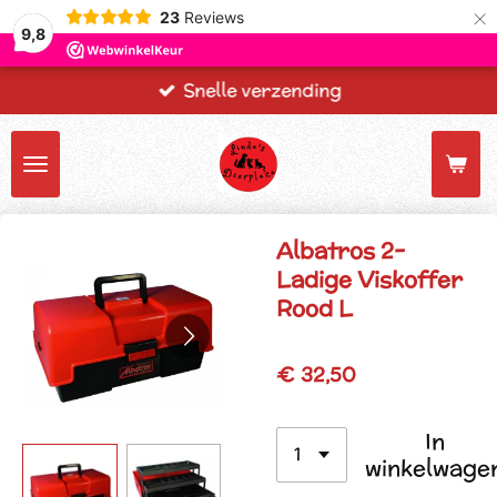
×
23
Reviews
9,8
Snelle verzending
Albatros 2-
Ladige Viskoffer
Rood L
€ 32,50
In
winkelwage